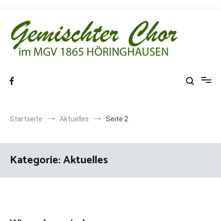
Zum
Inhalt
springen
MGV 1865 Höringhausen
Startseite
Aktuelles
Seite 2
Kategorie:
Aktuelles