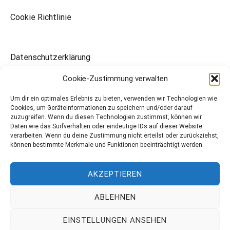
Cookie Richtlinie
Datenschutzerklärung
Cookie-Zustimmung verwalten
Waldeckischer Sängerbund
Um dir ein optimales Erlebnis zu bieten, verwenden wir Technologien wie
Cookies, um Geräteinformationen zu speichern und/oder darauf
zuzugreifen. Wenn du diesen Technologien zustimmst, können wir
Daten wie das Surfverhalten oder eindeutige IDs auf dieser Website
verarbeiten. Wenn du deine Zustimmung nicht erteilst oder zurückziehst,
Mitteldeutscher Sängerbund
können bestimmte Merkmale und Funktionen beeinträchtigt werden.
AKZEPTIEREN
ABLEHNEN
Copyright © 2026
MGV 1865 Höringhausen
. All rights reserved.
EINSTELLUNGEN ANSEHEN
Theme:
Cenote
by ThemeGrill. Powered by
WordPress
.